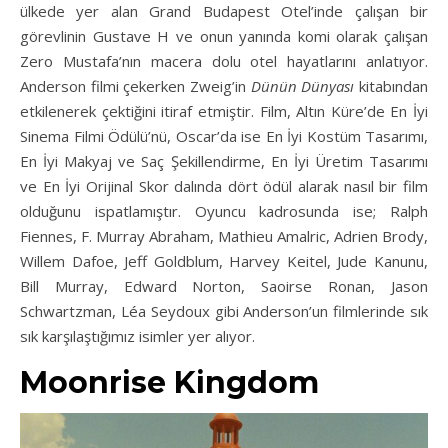
ülkede yer alan Grand Budapest Otel’inde çalışan bir
görevlinin Gustave H ve onun yanında komi olarak çalışan
Zero Mustafa’nın macera dolu otel hayatlarını anlatıyor.
Anderson filmi çekerken Zweig’in
Dünün Dünyası
kitabından
etkilenerek çektiğini itiraf etmiştir. Film, Altın Küre’de En İyi
Sinema Filmi Ödülü’nü, Oscar’da ise En İyi Kostüm Tasarımı,
En İyi Makyaj ve Saç Şekillendirme, En İyi Üretim Tasarımı
ve En İyi Orijinal Skor dalında dört ödül alarak nasıl bir film
olduğunu ispatlamıştır. Oyuncu kadrosunda ise; Ralph
Fiennes, F. Murray Abraham, Mathieu Amalric, Adrien Brody,
Willem Dafoe, Jeff Goldblum, Harvey Keitel, Jude Kanunu,
Bill Murray, Edward Norton, Saoirse Ronan, Jason
Schwartzman, Léa Seydoux gibi Anderson’un filmlerinde sık
sık karşılaştığımız isimler yer alıyor.
Moonrise Kingdom