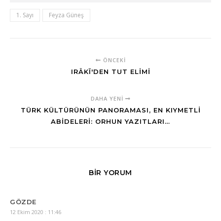
1. Sayı
Feyza Güneş
ÖNCEKI
IRÂKĪ'DEN TUT ELIMI
DAHA YENI
TÜRK KÜLTÜRÜNÜN PANORAMASI, EN KIYMETLİ
ABİDELERİ: ORHUN YAZITLARI…
BIR YORUM
GÖZDE
12 Ekim 2020 : 11:46