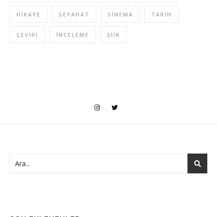
HIKAYE
SEYAHAT
SINEMA
TARIH
ÇEVIRI
İNCELEME
ŞIIR