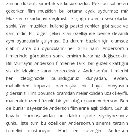
zaman düzenli, simetrik ve kusursuzdur. Peki bu sahneleri
çekerken film müzikleri bu ortama ayak uydurmaz mı?
Müzikler o kadar iyi seçilmiştir ki çoğu objenin sesi olurlar
sanki. Yani müzikler, kullandığı pastel renkler gibi sıcak ve
samimidir. Bir diğer çekici kılan özelliği ise bence devamlı
aynı oyuncularla çalışması. Bu durum bazıları için olumsuz
olabilir ama bu oyuncuların her türlü halini Anderson’un
filmlerinde gördükten sonra eminim kararınız değişecektir.
Bill Murray’in Anderson filmlerine farklı bir güzellik kattığını
siz de izleyince karar vereceksiniz. Anderson’un filmlerini
her izlediğinizde bulunduğunuz dünyadan, evden,
mahalleden koparak bambaşka bir hayal dünyasına
gidersiniz. Film boyunca dramdan melankoliden uzak keyifli,
maceralı bazen hüzünlü bir yolculuğa çıkarır Anderson. Ben
de bunlar sayesinde Anderson filmlerine aşık oldum. Günlük
hayatın karmaşasından on dakika içinde sıyrılıyorsunuz
çünkü. İşte tüm bu özellikler Anderson’un sinema tarzının
temelini oluşturuyor. Hadi en sevdiğim Anderson