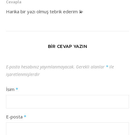
Cevapla
Harika bir yazı olmuş tebrik ederim 💫
BIR CEVAP YAZIN
E-posta hesabınız yayımlanmayacak.
Gerekli alanlar
*
ile
işaretlenmişlerdir
İsim
*
E-posta
*