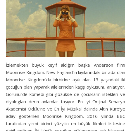
İzlemekten büyük keyif aldığım başka Anderson filmi
Moonrise Kingdom. New England’ın kıyılarındaki bir ada olan
Moonrise Kingdom’da birbirine aşık olan 13 yaşındaki iki
çocuğun plan yaparak ailelerinden kaçış öyküsünü anlatıyor.
Görünürde komedi gibi gözükse de çocukların istekleri ve
diyalogları derin anlamlar taşıyor. En İyi Orijinal Senaryo
Akademisi Ödülü’ne ve En İyi Müzikal dalında Altın Küre’ye
aday gösterilen Moonrise Kingdom, 2016 yılında BBC
tarafından yirmi birinci yüzyılın en büyük filmleri listesine
dahil ediliyor. İki küçük çocuğun gülümseten aşk hikayesi,