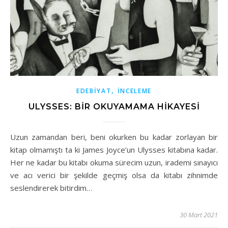
,
EDEBIYAT
İNCELEME
ULYSSES: BIR OKUYAMAMA HIKAYESI
Uzun zamandan beri, beni okurken bu kadar zorlayan bir
kitap olmamıştı ta ki James Joyce’un Ulysses kitabına kadar.
Her ne kadar bu kitabı okuma sürecim uzun, irademi sınayıcı
ve acı verici bir şekilde geçmiş olsa da kitabı zihnimde
seslendirerek bitirdim…
30 Mart 2021