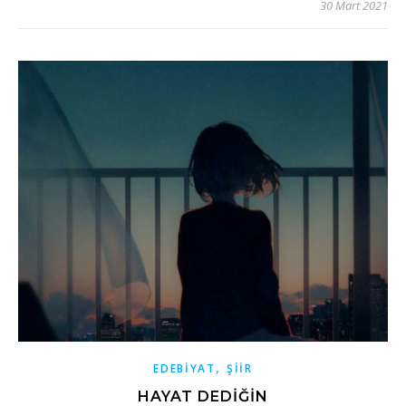
30 Mart 2021
,
EDEBIYAT
ŞIIR
HAYAT DEDIĞIN