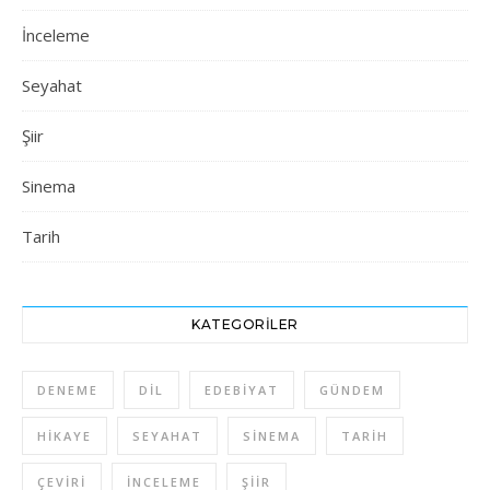
İnceleme
Seyahat
Şiir
Sinema
Tarih
KATEGORILER
DENEME
DIL
EDEBIYAT
GÜNDEM
HIKAYE
SEYAHAT
SINEMA
TARIH
ÇEVIRI
İNCELEME
ŞIIR