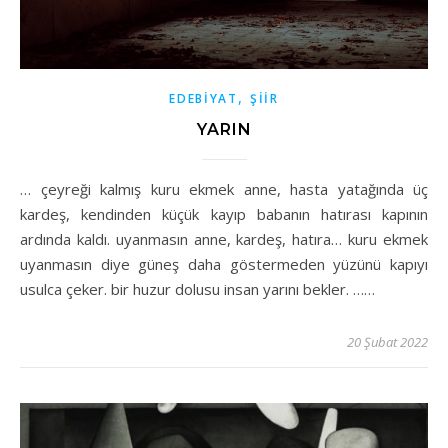
,
EDEBIYAT
ŞIIR
YARIN
… çeyreği kalmış kuru ekmek anne, hasta yatağında üç
kardeş, kendinden küçük kayıp babanın hatırası kapının
ardında kaldı. uyanmasın anne, kardeş, hatıra… kuru ekmek
uyanmasın diye güneş daha göstermeden yüzünü kapıyı
usulca çeker. bir huzur dolusu insan yarını bekler. ……
20 Şubat 2022