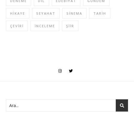
DENEME
DIL
EDEBIYAT
GÜNDEM
HIKAYE
SEYAHAT
SINEMA
TARIH
ÇEVIRI
İNCELEME
ŞIIR