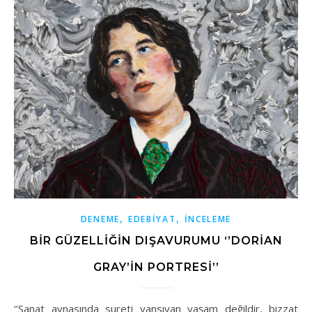
,
,
DENEME
EDEBIYAT
İNCELEME
BIR GÜZELLIĞIN DIŞAVURUMU ‘’DORIAN
GRAY’IN PORTRESI’’
‘’Sanat aynasında sureti yansıyan yaşam değildir, bizzat