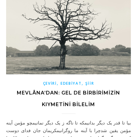
,
,
ÇEVIRI
EDEBIYAT
ŞIIR
MEVLÂNA’DAN: GEL DE BIRBIRIMIZIN
KIYMETINI BILELIM
بیا تا قدر یک دیگر بدانیمکه تا ناگه ز یک دیگر نمانیمچو مؤمن آینه
مؤمن یقین شدچرا با آینه ما روگرانیمکریمان جان فدای دوست