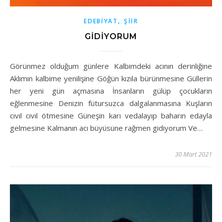
,
EDEBIYAT
ŞIIR
GİDİYORUM
Görünmez olduğum günlere Kalbimdeki acının derinliğine
Aklımın kalbime yenilişine Göğün kızıla bürünmesine Güllerin
her yeni gün açmasına İnsanların gülüp çocukların
eğlenmesine Denizin fütursuzca dalgalanmasına Kuşların
cıvıl cıvıl ötmesine Güneşin karı vedalayıp baharın edayla
gelmesine Kalmanın acı büyüsüne rağmen gidiyorum Ve…
30 Mart 2021