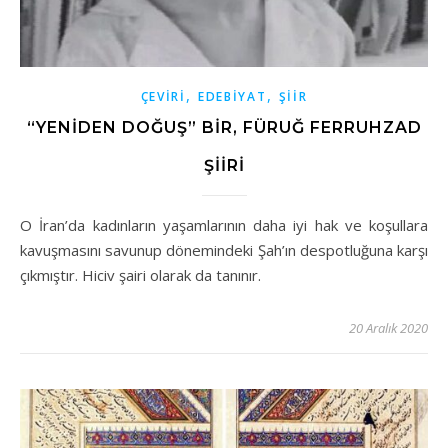
,
,
ÇEVIRI
EDEBIYAT
ŞIIR
“YENİDEN DOĞUŞ” BİR, FÜRUĞ FERRUHZAD
ŞİİRİ
O İran’da kadınların yaşamlarının daha iyi hak ve koşullara
kavuşmasını savunup dönemindeki Şah’ın despotluğuna karşı
çıkmıştır. Hiciv şairi olarak da tanınır.
20 Aralık 2020