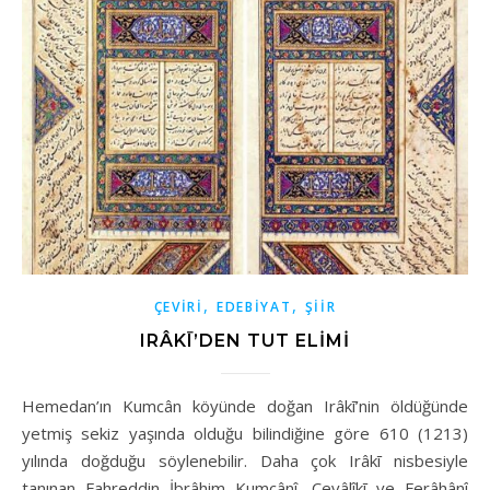
,
,
ÇEVIRI
EDEBIYAT
ŞIIR
IRÂKĪ’DEN TUT ELIMI
Hemedan’ın Kumcân köyünde doğan Irâkī’nin öldüğünde
yetmiş sekiz yaşında olduğu bilindiğine göre 610 (1213)
yılında doğduğu söylenebilir. Daha çok Irâkī nisbesiyle
tanınan Fahreddin İbrâhim Kumcânî, Cevâlîkī ve Ferâhânî