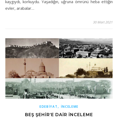
kaygıydı, korkuydu. Yaşadığın, uğruna ömrünü heba ettiğin
evler, arabalar…
30 Mart 2021
,
EDEBIYAT
İNCELEME
BEŞ ŞEHIR’E DAIR İNCELEME