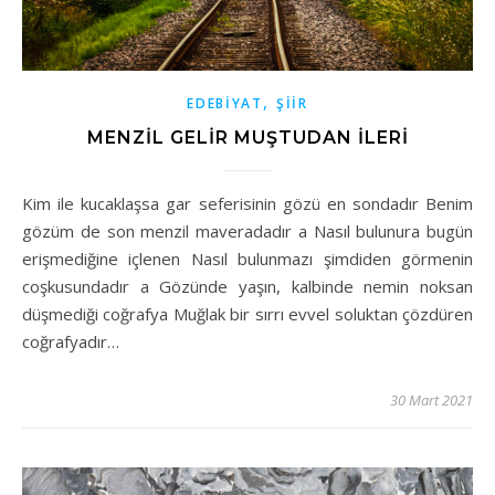
,
EDEBIYAT
ŞIIR
MENZİL GELİR MUŞTUDAN İLERİ
Kim ile kucaklaşsa gar seferisinin gözü en sondadır Benim
gözüm de son menzil maveradadır a Nasıl bulunura bugün
erişmediğine içlenen Nasıl bulunmazı şimdiden görmenin
coşkusundadır a Gözünde yaşın, kalbinde nemin noksan
düşmediği coğrafya Muğlak bir sırrı evvel soluktan çözdüren
coğrafyadır…
30 Mart 2021