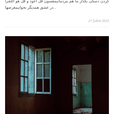
کردن دسگی بگذار ما هم مردمانیمفسون قل اعوذ و قل هو اللچرا
در عشق همدیگر نخوانیمغرضها…
21 Şubat 2022