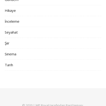
Hikaye
İnceleme
Seyahat
Şiir
Sinema
Tarih
© 2020 |
WP Royal
tarafından Bard teması.