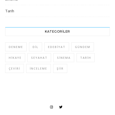
Tarih
KATEGORILER
DENEME
DIL
EDEBIYAT
GÜNDEM
HIKAYE
SEYAHAT
SINEMA
TARIH
ÇEVIRI
İNCELEME
ŞIIR